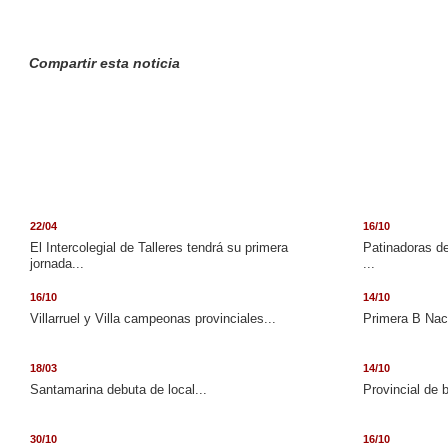
Compartir esta noticia
22/04
16/10
El Intercolegial de Talleres tendrá su primera
Patinadoras de
jornada...
...
16/10
14/10
Villarruel y Villa campeonas provinciales...
Primera B Naci
18/03
14/10
Santamarina debuta de local...
Provincial de 
30/10
16/10