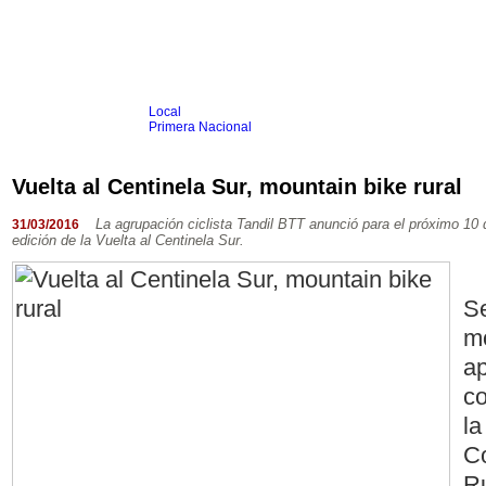
Local
Inicio
Fútbol
Primera Nacional
Femenino
Infantil
Senior
Vuelta al Centinela Sur, mountain bike rural
Agrario
Automovilismo
Básquet
Hockey
Rugby
Tenis
Más Dep
La agrupación ciclista Tandil BTT anunció para el próximo 10 de
31/03/2016
edición de la Vuelta al Centinela Sur.
Boxeo
Ciclismo
Gim. Artística
Duatlón-Triatlón
Se
Golf
Natación
mo
Patín
Taekwondo
ap
Voley
Otros
co
Videos
la
C
Ru