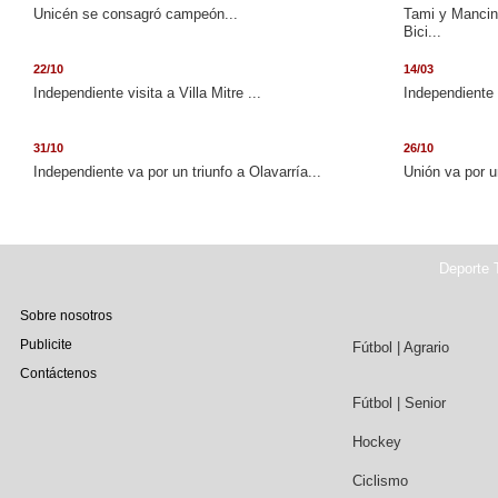
Unicén se consagró campeón...
Tami y Mancini
Bici...
22/10
14/03
Independiente visita a Villa Mitre ...
Independiente 
31/10
26/10
Independiente va por un triunfo a Olavarría...
Unión va por u
Deporte T
Sobre nosotros
Publicite
Fútbol | Agrario
Contáctenos
Fútbol | Senior
Hockey
Ciclismo