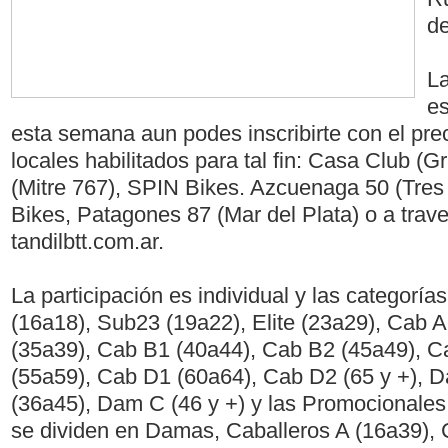
d
La
es
esta semana aun podes inscribirte con el pre
locales habilitados para tal fin: Casa Club (G
(Mitre 767), SPIN Bikes. Azcuenaga 50 (Tr
Bikes, Patagones 87 (Mar del Plata) o a trav
tandilbtt.com.ar.
La participación es individual y las categoría
(16a18), Sub23 (19a22), Elite (23a29), Cab 
(35a39), Cab B1 (40a44), Cab B2 (45a49), 
(55a59), Cab D1 (60a64), Cab D2 (65 y +), 
(36a45), Dam C (46 y +) y las Promocionales
se dividen en Damas, Caballeros A (16a39), C