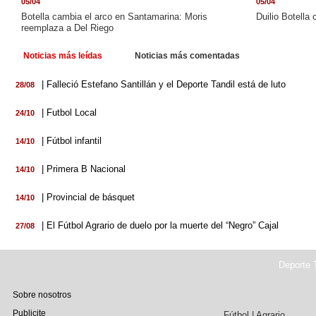
05/04
05/04
Botella cambia el arco en Santamarina: Moris
Duilio Botella
reemplaza a Del Riego
Noticias más leídas
Noticias más comentadas
| Falleció Estefano Santillán y el Deporte Tandil está de luto
28/08
| Futbol Local
24/10
| Fútbol infantil
14/10
| Primera B Nacional
14/10
| Provincial de básquet
14/10
| El Fútbol Agrario de duelo por la muerte del “Negro” Cajal
27/08
Deporte T
Sobre nosotros
Publicite
Fútbol | Agrario