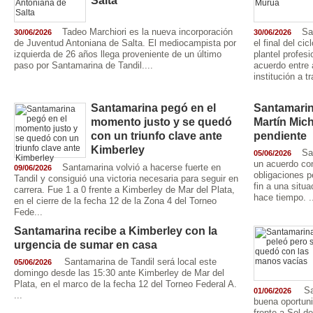
Salta
Tadeo Marchiori es la nueva incorporación
Sa
30/06/2026
30/06/2026
de Juventud Antoniana de Salta. El mediocampista por
el final del c
izquierda de 26 años llega proveniente de un último
plantel profes
paso por Santamarina de Tandil....
acuerdo entre
institución a t
Santamarina pegó en el
Santamarin
momento justo y se quedó
Martín Mich
con un triunfo clave ante
pendiente
Kimberley
Sa
05/06/2026
un acuerdo con
Santamarina volvió a hacerse fuerte en
09/06/2026
obligaciones p
Tandil y consiguió una victoria necesaria para seguir en
fin a una situ
carrera. Fue 1 a 0 frente a Kimberley de Mar del Plata,
hace tiempo. .
en el cierre de la fecha 12 de la Zona 4 del Torneo
Fede...
Santamarina recibe a Kimberley con la
urgencia de sumar en casa
Santamarina de Tandil será local este
05/06/2026
domingo desde las 15:30 ante Kimberley de Mar del
Plata, en el marco de la fecha 12 del Torneo Federal A.
Sa
01/06/2026
...
buena oportun
frente a Sol d