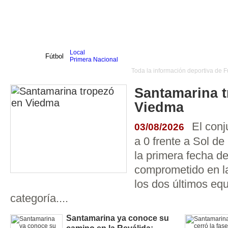
Local
Inicio
Fútbol
Primera Nacional
Femenino
Fútbol Primera Nacional
Toda la información deportiva de F
Infantil
Senior
Agrario
Santamarina 
Automovilismo
Básquet
Hockey
Rugby
Tenis
Más Dep
Viedma
Boxeo
Ciclismo
El conj
03/08/2026
Gim. Artística
Duatlón-Triatlón
a 0 frente a Sol d
Golf
Natación
la primera fecha de
Patín
Taekwondo
comprometido en la
Voley
Otros
los dos últimos eq
Videos
categoría....
Santamarina ya conoce su