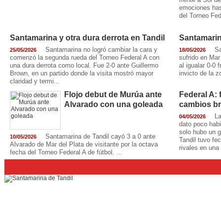
emociones hast
del Torneo Fede
Santamarina y otra dura derrota en Tandil
Santamarin
Santamarina no logró cambiar la cara y
Sa
25/05/2026
18/05/2026
comenzó la segunda rueda del Torneo Federal A con
sufrido en Mar
una dura derrota como local. Fue 2-0 ante Guillermo
al igualar 0-0 
Brown, en un partido donde la visita mostró mayor
invicto de la z
claridad y termi...
Flojo debut de Murúa ante
Federal A:
Alvarado con una goleada
cambios br
La
04/05/2026
dato poco habi
solo hubo un g
Santamarina de Tandil cayó 3 a 0 ante
10/05/2026
Tandil tuvo fe
Alvarado de Mar del Plata de visitante por la octava
rivales en una
fecha del Torneo Federal A de fútbol. ...