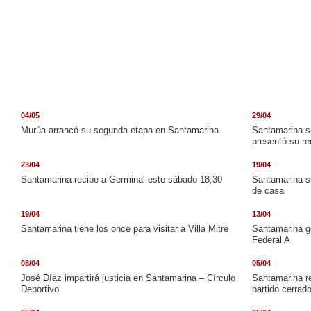
Santamarina de Tandil
04/05
29/04
Murúa arrancó su segunda etapa en Santamarina
Santamarina se
presentó su re
23/04
19/04
Santamarina recibe a Germinal este sábado 18,30
Santamarina s
de casa
19/04
13/04
Santamarina tiene los once para visitar a Villa Mitre
Santamarina go
Federal A
08/04
05/04
José Díaz impartirá justicia en Santamarina – Círculo
Santamarina re
Deportivo
partido cerrad