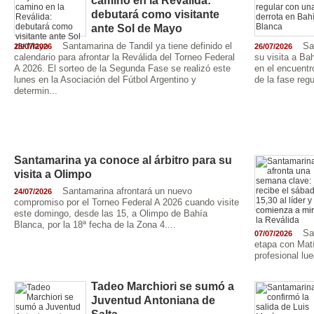
camino en la Reválida:
debutará como visitante
ante Sol de Mayo
Santamarina de Tandil ya tiene definido el
Sa
28/07/2026
26/07/2026
calendario para afrontar la Reválida del Torneo Federal
su visita a Ba
A 2026. El sorteo de la Segunda Fase se realizó este
en el encuentr
lunes en la Asociación del Fútbol Argentino y
de la fase regu
determin...
Santamarina ya conoce al árbitro para su
visita a Olimpo
Santamarina afrontará un nuevo
24/07/2026
compromiso por el Torneo Federal A 2026 cuando visite
este domingo, desde las 15, a Olimpo de Bahía
Blanca, por la 18ª fecha de la Zona 4....
Sa
07/07/2026
etapa con Matí
profesional lue
Tadeo Marchiori se sumó a
Juventud Antoniana de