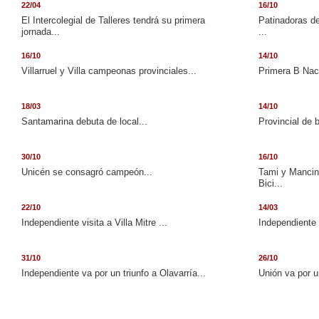
22/04
16/10
El Intercolegial de Talleres tendrá su primera
Patinadoras de
jornada...
...
16/10
14/10
Villarruel y Villa campeonas provinciales...
Primera B Naci
18/03
14/10
Santamarina debuta de local...
Provincial de 
30/10
16/10
Unicén se consagró campeón...
Tami y Mancini
Bici...
22/10
14/03
Independiente visita a Villa Mitre ...
Independiente 
31/10
26/10
Independiente va por un triunfo a Olavarría...
Unión va por u