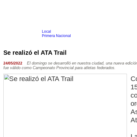
Local
Inicio
Fútbol
Primera Nacional
Femenino
Infantil
Senior
Se realizó el ATA Trail
Agrario
Automovilismo
Básquet
Hockey
Rugby
Tenis
Más Dep
El domingo se desarrolló en nuestra ciudad, una nueva edición
24/05/2022
fue válido como Campeonato Provincial para atletas federados.
Boxeo
Ciclismo
Co
Gim. Artística
Duatlón-Triatlón
1
Golf
Natación
co
Patín
Taekwondo
or
Voley
Otros
As
Videos
At
La