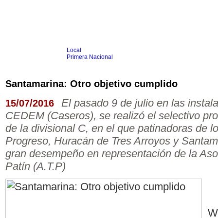
Local
Inicio
Fútbol
Primera Nacional
Femenino
Infantil
Senior
Santamarina: Otro objetivo cumplido
Agrario
Automovilismo
Básquet
Hockey
Rugby
Tenis
Más Dep
El pasado 9 de julio en las insta
15/07/2016
Boxeo
CEDEM (Caseros), se realizó el selectivo provi
Ciclismo
Gim. Artística
de la divisional C, en el que patinadoras de l
Duatlón-Triatlón
Progreso, Huracán de Tres Arroyos y Santam
Golf
Natación
gran desempeño en representación de la Aso
Patín
Taekwondo
Patín (A.T.P)
Voley
Otros
Videos
Wa