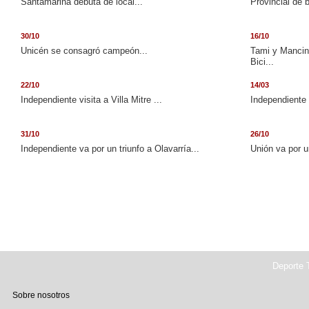
Santamarina debuta de local...
Provincial de 
30/10
16/10
Unicén se consagró campeón...
Tami y Mancini
Bici...
22/10
14/03
Independiente visita a Villa Mitre ...
Independiente 
31/10
26/10
Independiente va por un triunfo a Olavarría...
Unión va por u
Deporte T
Sobre nosotros