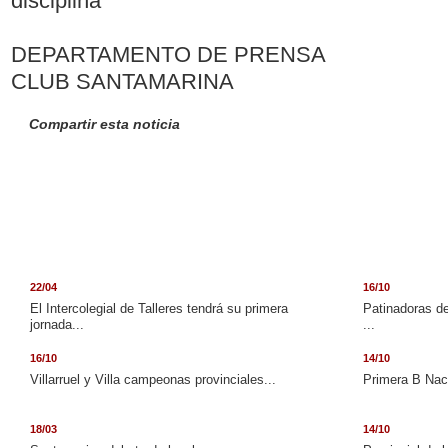
disciplina
DEPARTAMENTO DE PRENSA
CLUB SANTAMARINA
Compartir esta noticia
22/04
16/10
El Intercolegial de Talleres tendrá su primera
Patinadoras de
jornada...
...
16/10
14/10
Villarruel y Villa campeonas provinciales...
Primera B Naci
18/03
14/10