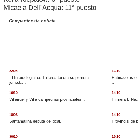
Micaela Dell´Acqua: 11° puesto
Compartir esta noticia
22/04
16/10
El Intercolegial de Talleres tendrá su primera
Patinadoras de
jornada...
...
16/10
14/10
Villarruel y Villa campeonas provinciales...
Primera B Naci
18/03
14/10
Santamarina debuta de local...
Provincial de 
30/10
16/10