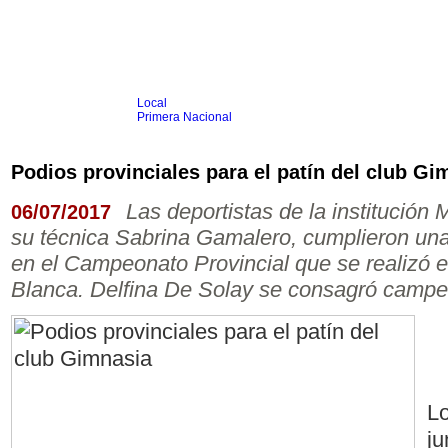
Local
Inicio
Fútbol
Primera Nacional
Femenino
Infantil
Senior
Podios provinciales para el patín del club Gi
Agrario
Automovilismo
Básquet
Hockey
Rugby
Tenis
Más Dep
Las deportistas de la institución 
06/07/2017
Boxeo
su técnica Sabrina Gamalero, cumplieron un
Ciclismo
Gim. Artística
en el Campeonato Provincial que se realizó e
Duatlón-Triatlón
Blanca. Delfina De Solay se consagró campeo
Golf
Natación
Patín
Taekwondo
Voley
Otros
Videos
Lo
ju