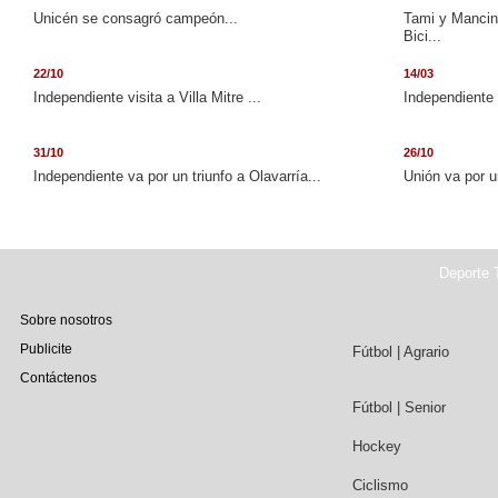
Unicén se consagró campeón...
Tami y Mancini
Bici...
22/10
14/03
Independiente visita a Villa Mitre ...
Independiente 
31/10
26/10
Independiente va por un triunfo a Olavarría...
Unión va por u
Deporte T
Sobre nosotros
Publicite
Fútbol | Agrario
Contáctenos
Fútbol | Senior
Hockey
Ciclismo