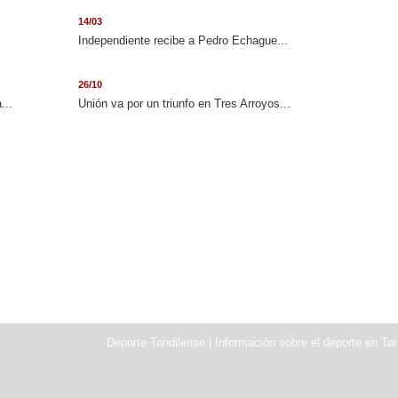
14/03
Independiente recibe a Pedro Echague...
26/10
...
Unión va por un triunfo en Tres Arroyos...
Deporte Tandilense | Información sobre el deporte en Tan