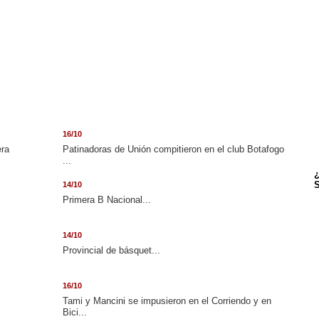
16/10
era
Patinadoras de Unión compitieron en el club Botafogo
...
¿
S
14/10
.
Primera B Nacional...
14/10
Provincial de básquet...
16/10
Tami y Mancini se impusieron en el Corriendo y en
Bici...