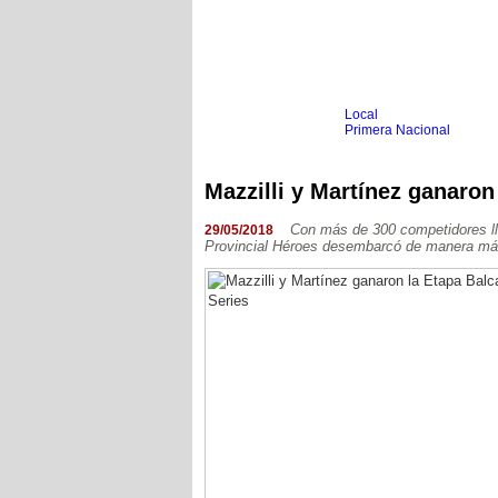
Local
Inicio
Fútbol
Primera Nacional
Femenino
Infantil
Senior
Mazzilli y Martínez ganaron
Agrario
Automovilismo
Básquet
Hockey
Con más de 300 competidores lle
29/05/2018
Provincial Héroes desembarcó de manera más 
Boxeo
Ciclismo
Gim. Artística
Duatlón-Triatlón
Golf
Natación
Patín
Taekwondo
Voley
Otros
Videos