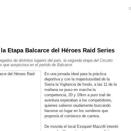
D
 la Etapa Balcarce del Héroes Raid Series
Ajedrez
Rugby
Tenis
Más Deportes
Atletismo
gados de distintos lugares del país, la segunda etapa del Circuito
Aventura
que auspiciosa en el partido de Balcarce.
En una jornada ideal para la práctica
deportiva y con la majestuosidad de la
Sierra la Vigilancia de fondo, a las 11 de la
mañana se puso en marcha la
competencia, 20 y 10km a puro trail de
aventura esperaban a los competidores,
quienes salieron raudamente buscando
hacerse un lugar en los senderos que
proponía el comienzo de carrera.
De movida el local Ezequiel Mazzilli intentó