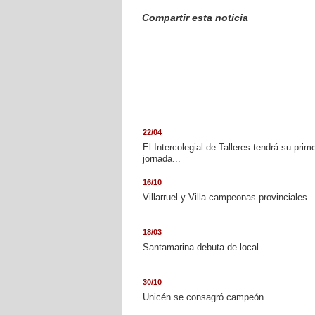
Compartir esta noticia
22/04
El Intercolegial de Talleres tendrá su prim
jornada...
16/10
Villarruel y Villa campeonas provinciales..
18/03
Santamarina debuta de local...
30/10
Unicén se consagró campeón...