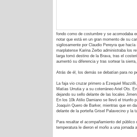
fondo como de costumbre y se acomodaba en e
notar que está en un gran momento de su carr
sigilosamente por Claudio Pereyra que hacía 
marplatense Karina Zerbo administraba los rel
larga tomó destino de la Brava, tras el cost
aumentó su diferencia y tras sortear la sier
Atrás de él, los demás se debatían para no p
La faja vio cruzar primero a Ezequiel Mazzilli
Matías Urrutia y a su coterráneo Ariel Ots. E
dejando su sello delante de las locales Jime
En los 10k Atilio Damiano se llevó el triunfo 
Joaquín Quero de Barker, mientras que en da
delante de la porteña Grisel Palavecino y la 
Para resaltar el acompañamiento del público q
temperatura le dieron el moño a una jornada 