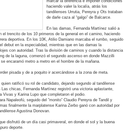
marcar la diferencia e imponer condiciones
haciendo valer la localía, atrás los
tandilenses Urrutia, Pereyra y Ots trataban
de darle caza al “galgo” de Balcarce.
En las damas, Fernanda Martínez salió a
l trencito de los 10 primeros de la general en el camino, haciendo
era deportiva. En los 10K, Atilio Damiano marcaba el rumbo, seguido
el debut en la especialidad, mientras que en las damas la
ojes con autoridad. Tras la división de caminos y cuando la distancia
ering de la laguna, comenzó el segundo ascenso en donde Mazzilli
ra, se encaramó metro a metro en el hombre de la mañana.
erder pisada y de a poquito ir acercándose a la zona de meta.
, quien ratificó su rol de candidato, dejando segundo al tandilense
n Las chicas, Fernanda Martínez registró una victoria aplastante,
na Vivas y Karina Lupo que completaron el podio.
para Napaleofú, seguido del ”monito” Claudio Pereyra de Tandil y
mas finalmente la marplatense Karina Zerbo ganó con autoridad por
tandilense Agustina Donovan.
ue disfrutó de un día casi primaveral, en donde el sol y la buena
apuro deporte.