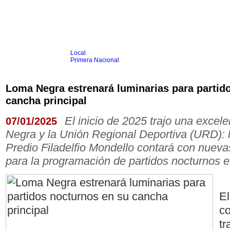
Local
Inicio
Fútbol
Primera Nacional
Femenino
Infantil
Senior
Loma Negra estrenará luminarias para partid
Agrario
cancha principal
Automovilismo
Básquet
Hockey
Rugby
Tenis
Más Dep
Boxeo
El inicio de 2025 trajo una excel
07/01/2025
Ciclismo
Negra y la Unión Regional Deportiva (URD): l
Gim. Artística
Duatlón-Triatlón
Predio Filadelfio Mondello contará con nuevas
Golf
Natación
para la programación de partidos nocturnos e
Patín
Taekwondo
Voley
Otros
Videos
El
co
tr