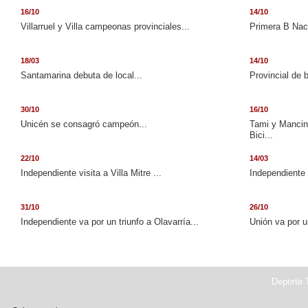
16/10
14/10
Villarruel y Villa campeonas provinciales...
Primera B Naci
18/03
14/10
Santamarina debuta de local...
Provincial de 
30/10
16/10
Unicén se consagró campeón...
Tami y Mancini
Bici...
22/10
14/03
Independiente visita a Villa Mitre ...
Independiente 
31/10
26/10
Independiente va por un triunfo a Olavarría...
Unión va por u
Deporte T