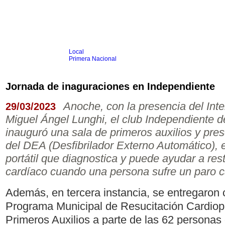
Local
Inicio
Fútbol
Primera Nacional
Femenino
Infantil
Senior
Jornada de inaguraciones en Independiente
Agrario
Automovilismo
Básquet
Hockey
Rugby
Tenis
Más Dep
Anoche, con la presencia del Int
29/03/2023
Boxeo
Miguel Ángel Lunghi, el club Independiente d
Ciclismo
Gim. Artística
inauguró una sala de primeros auxilios y pres
Duatlón-Triatlón
del DEA (Desfibrilador Externo Automático), el
Golf
Natación
portátil que diagnostica y puede ayudar a rest
Patín
Taekwondo
cardíaco cuando una persona sufre un paro c
Voley
Otros
Videos
Además, en tercera instancia, se entregaron c
Programa Municipal de Resucitación Cardio
Primeros Auxilios a parte de las 62 personas 