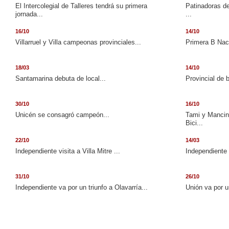
El Intercolegial de Talleres tendrá su primera
Patinadoras de
jornada...
...
16/10
14/10
Villarruel y Villa campeonas provinciales...
Primera B Naci
18/03
14/10
Santamarina debuta de local...
Provincial de 
30/10
16/10
Unicén se consagró campeón...
Tami y Mancini
Bici...
22/10
14/03
Independiente visita a Villa Mitre ...
Independiente 
31/10
26/10
Independiente va por un triunfo a Olavarría...
Unión va por u