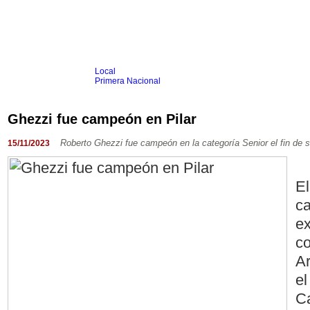
Local
Inicio
Fútbol
Primera Nacional
Femenino
Infantil
Senior
Ghezzi fue campeón en Pilar
Agrario
Automovilismo
Básquet
Hockey
Rugby
Tenis
Más Dep
Roberto Ghezzi fue campeón en la categoría Senior el fin de 
15/11/2023
Boxeo
Ciclismo
Gim. Artística
El
Duatlón-Triatlón
Golf
c
Natación
Patín
ex
Taekwondo
Voley
co
Otros
Ar
Videos
el
C