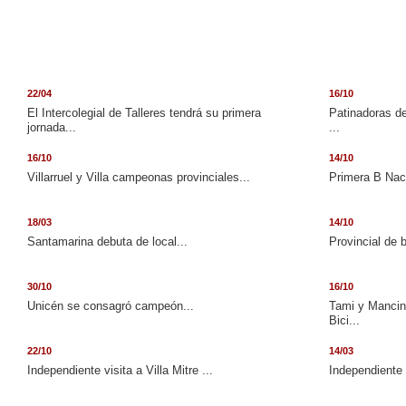
22/04
16/10
El Intercolegial de Talleres tendrá su primera
Patinadoras de
jornada...
...
16/10
14/10
Villarruel y Villa campeonas provinciales...
Primera B Naci
18/03
14/10
Santamarina debuta de local...
Provincial de 
30/10
16/10
Unicén se consagró campeón...
Tami y Mancini
Bici...
22/10
14/03
Independiente visita a Villa Mitre ...
Independiente 