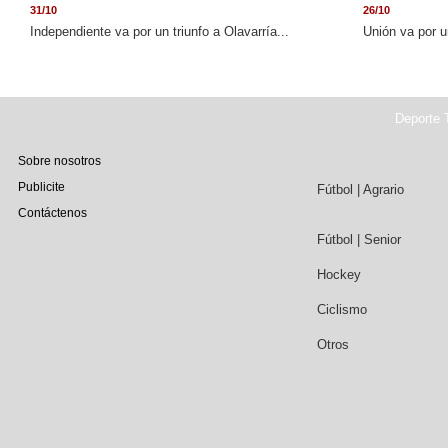
31/10
26/10
Independiente va por un triunfo a Olavarría...
Unión va por u
Deporte T
Sobre nosotros
Publicite
Fútbol | Agrario
Contáctenos
Fútbol | Senior
Hockey
Ciclismo
Otros