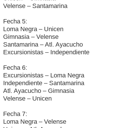
Velense – Santamarina
Fecha 5:
Loma Negra – Unicen
Gimnasia – Velense
Santamarina – Atl. Ayacucho
Excursionistas – Independiente
Fecha 6:
Excursionistas – Loma Negra
Independiente – Santamarina
Atl. Ayacucho – Gimnasia
Velense – Unicen
Fecha 7:
Loma Negra – Velense