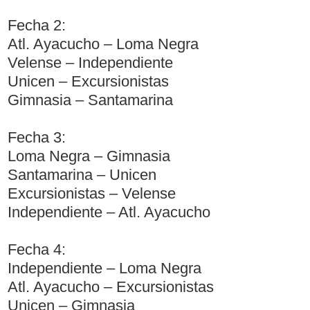
Fecha 2:
Atl. Ayacucho – Loma Negra
Velense – Independiente
Unicen – Excursionistas
Gimnasia – Santamarina
Fecha 3:
Loma Negra – Gimnasia
Santamarina – Unicen
Excursionistas – Velense
Independiente – Atl. Ayacucho
Fecha 4:
Independiente – Loma Negra
Atl. Ayacucho – Excursionistas
Unicen – Gimnasia