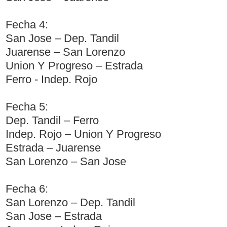
Fecha 4:
San Jose – Dep. Tandil
Juarense – San Lorenzo
Union Y Progreso – Estrada
Ferro - Indep. Rojo
Fecha 5:
Dep. Tandil – Ferro
Indep. Rojo – Union Y Progreso
Estrada – Juarense
San Lorenzo – San Jose
Fecha 6:
San Lorenzo – Dep. Tandil
San Jose – Estrada