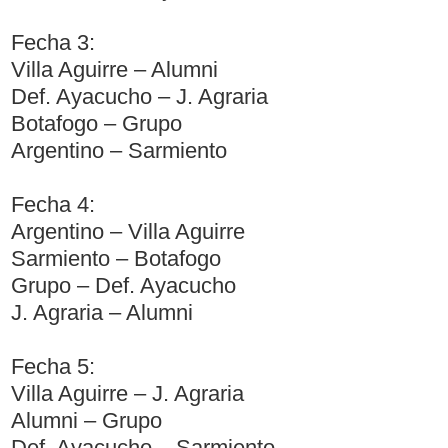
Fecha 3:
Villa Aguirre – Alumni
Def. Ayacucho – J. Agraria
Botafogo – Grupo
Argentino – Sarmiento
Fecha 4:
Argentino – Villa Aguirre
Sarmiento – Botafogo
Grupo – Def. Ayacucho
J. Agraria – Alumni
Fecha 5:
Villa Aguirre – J. Agraria
Alumni – Grupo
Def. Ayacucho – Sarmiento