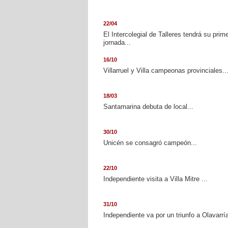
22/04
El Intercolegial de Talleres tendrá su prim
jornada...
16/10
Villarruel y Villa campeonas provinciales..
18/03
Santamarina debuta de local...
30/10
Unicén se consagró campeón...
22/10
Independiente visita a Villa Mitre ...
31/10
Independiente va por un triunfo a Olavarría