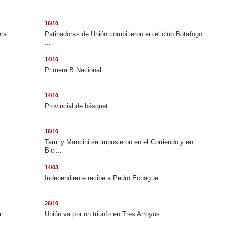
16/10
era
Patinadoras de Unión compitieron en el club Botafogo
...
14/10
.
Primera B Nacional...
14/10
Provincial de básquet...
16/10
Tami y Mancini se impusieron en el Corriendo y en
Bici...
14/03
Independiente recibe a Pedro Echague...
26/10
...
Unión va por un triunfo en Tres Arroyos...