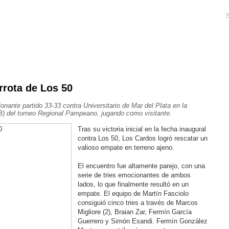
S
rota de Los 50
Ajedrez
Rugby
Tenis
Más Deportes
Atletismo
ante partido 33-33 contra Universitario de Mar del Plata en la
Aventura
-B) del torneo Regional Pampeano, jugando como visitante.
Tras su victoria inicial en la fecha inaugural
contra Los 50, Los Cardos logró rescatar un
valioso empate en terreno ajeno.
El encuentro fue altamente parejo, con una
serie de tries emocionantes de ambos
lados, lo que finalmente resultó en un
empate. El equipo de Martín Fasciolo
consiguió cinco tries a través de Marcos
Migliore (2), Braian Zar, Fermín García
Guerrero y Simón Esandi. Fermín González