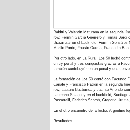
Rabitti y Valentín Maturana en la segunda lí
row; Fermín García Guerrero y Tomás Bardi c
Braian Zar en el backfield; Fermín González 
Martín Pardo, Fausto García, Franco La Banc
Por otro lado, en La Rural, Los 50 luchó contr
un try penal y tres conquistas gracias a Fac
también contribuyó con un penal y dos conver
La formación de Los 50 contó con Facundo Fer
Canale y Francisco Patrón en la segunda lín
row; Lautaro Bazterrica y Jacinto Arrondo c
Laureano Salagoity en el backfield; Santiago
Passarelli, Federico Schroh, Gregorio Urruti
En el otro encuentro de la fecha, Argentino l
Resultados