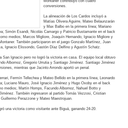
Montaner contribuyó con cuatro
conversiones.
La alineación de Los Cardos incluyó a
Matías Olivera Aguirre, Mateo Belaunzarán
y Max Balbo en la primera línea; Mariano
nea; Simón Esandi, Nicolás Camargo y Patricio Bustamante en el back
omo medios; Marcos Migliore, Joaquín Hernando, Ignacio Migliore y
Montaner. También participaron en el juego Gonzalo Martínez, Juan
a, Ignacio Elissondo, Gastón Díaz Delfino y Agustín Schatz.
a San Ignacio pero no logró la victoria en casa. El equipo local obtuvo
undo Albornoz, Gregorio Urrutia y Santiago Jiménez. Santiago Jiménez
siones, mientras que Jacinto Arrondo aportó un penal.
rari, Fermín Tellechea y Mateo Bellido en la primera línea; Leonardo
ea; Luciano Mauro, José Ignacio Jiménez y Hugo Oxoby en el back
omo medios; Martín Homps, Facundo Albornoz, Nahuel Botto y
 Jiménez. También ingresaron al partido Tomás Vezzosi, Cristian
a, Guillermo Perazzone y Mateo Maestrojuan.
ogró una victoria como visitante ante Biguá, ganando 24-20.