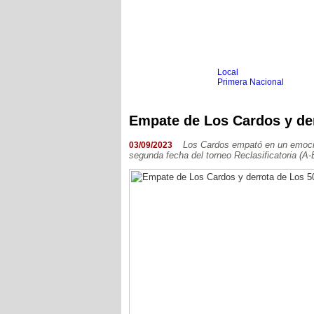
Local
Inicio
Fútbol
Primera Nacional
Femenino
Infantil
Senior
Empate de Los Cardos y der
Agrario
Automovilismo
Básquet
Hockey
Los Cardos empató en un emocion
03/09/2023
segunda fecha del torneo Reclasificatoria (A
Boxeo
Ciclismo
Gim. Artística
Duatlón-Triatlón
Golf
Natación
Patín
Taekwondo
Voley
Otros
Videos