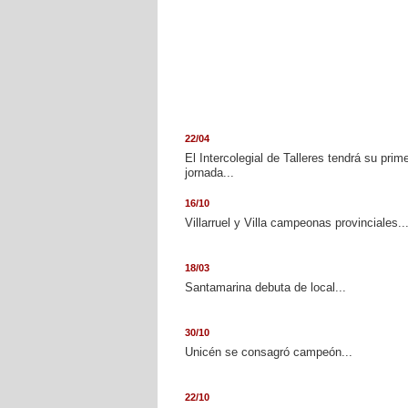
22/04
El Intercolegial de Talleres tendrá su prim
jornada...
16/10
Villarruel y Villa campeonas provinciales..
18/03
Santamarina debuta de local...
30/10
Unicén se consagró campeón...
22/10