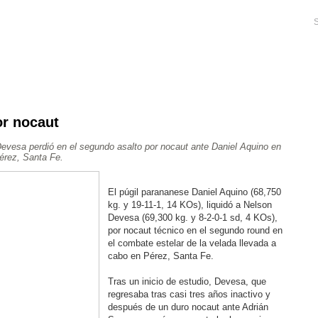
S
or nocaut
Ajedrez
Rugby
Tenis
Más Deportes
Atletismo
evesa perdió en el segundo asalto por nocaut ante Daniel Aquino en
Aventura
Pérez, Santa Fe.
El púgil parananese Daniel Aquino (68,750
kg. y 19-11-1, 14 KOs), liquidó a Nelson
Devesa (69,300 kg. y 8-2-0-1 sd, 4 KOs),
por nocaut técnico en el segundo round en
el combate estelar de la velada llevada a
cabo en Pérez, Santa Fe.
Tras un inicio de estudio, Devesa, que
regresaba tras casi tres años inactivo y
después de un duro nocaut ante Adrián