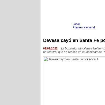
Local
Inicio
Fútbol
Primera Nacional
Femenino
Infantil
Senior
Devesa cayó en Santa Fe p
Agrario
Automovilismo
Básquet
Hockey
El boxeador tandilense Nelson D
08/01/2022
un festival que se realizó en la localidad de 
Boxeo
Ciclismo
Gim. Artística
Duatlón-Triatlón
Golf
Natación
Patín
Taekwondo
Voley
Otros
Videos