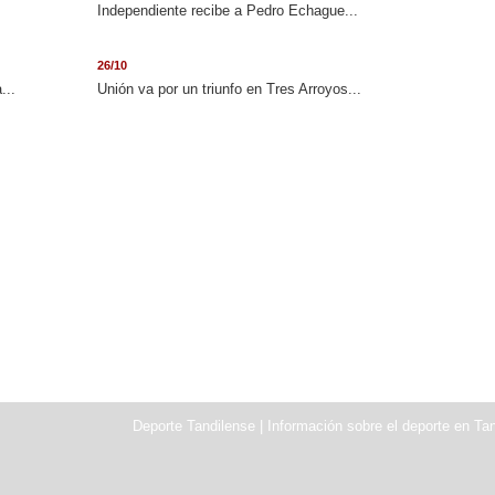
Independiente recibe a Pedro Echague...
26/10
...
Unión va por un triunfo en Tres Arroyos...
Deporte Tandilense | Información sobre el deporte en Tan