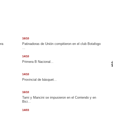
16/10
era
Patinadoras de Unión compitieron en el club Botafogo
...
14/10
.
Primera B Nacional...
¿
S
14/10
Provincial de básquet...
16/10
Tami y Mancini se impusieron en el Corriendo y en
Bici...
14/03