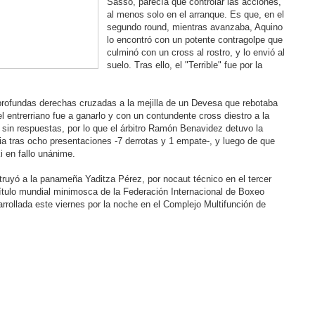
Sasso, parecía que controlar las acciones,
al menos solo en el arranque. Es que, en el
segundo round, mientras avanzaba, Aquino
lo encontró con un potente contragolpe que
culminó con un cross al rostro, y lo envió al
suelo. Tras ello, el "Terrible" fue por la
rofundas derechas cruzadas a la mejilla de un Devesa que rebotaba
el entrerriano fue a ganarlo y con un contundente cross diestro a la
 sin respuestas, por lo que el árbitro Ramón Benavidez detuvo la
ria tras ocho presentaciones -7 derrotas y 1 empate-, y luego de que
 en fallo unánime.
truyó a la panameña Yaditza Pérez, por nocaut técnico en el tercer
título mundial minimosca de la Federación Internacional de Boxeo
arrollada este viernes por la noche en el Complejo Multifunción de