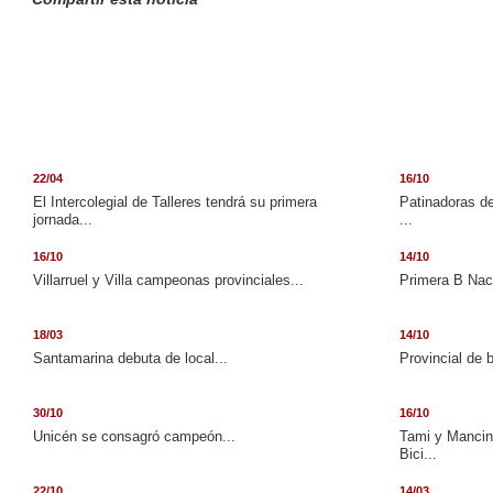
22/04
16/10
El Intercolegial de Talleres tendrá su primera
Patinadoras de
jornada...
...
16/10
14/10
Villarruel y Villa campeonas provinciales...
Primera B Naci
18/03
14/10
Santamarina debuta de local...
Provincial de 
30/10
16/10
Unicén se consagró campeón...
Tami y Mancini
Bici...
22/10
14/03