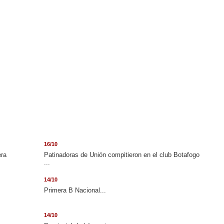
16/10
era
Patinadoras de Unión compitieron en el club Botafogo
...
14/10
.
Primera B Nacional...
14/10