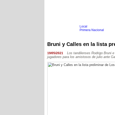
Local
Inicio
Fútbol
Primera Nacional
Femenino
Infantil
Senior
Bruni y Calles en la lista 
Agrario
Automovilismo
Básquet
Hockey
Los tandilenses Rodrigo Bruni e 
19/05/2021
jugadores para los amistosos de julio ante G
Boxeo
Ciclismo
Gim. Artística
Duatlón-Triatlón
Golf
Natación
Patín
Taekwondo
Voley
Otros
Videos