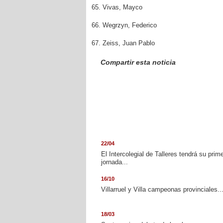
65. Vivas, Mayco
66. Wegrzyn, Federico
67. Zeiss, Juan Pablo
Compartir esta noticia
22/04
El Intercolegial de Talleres tendrá su prim
jornada...
16/10
Villarruel y Villa campeonas provinciales..
18/03