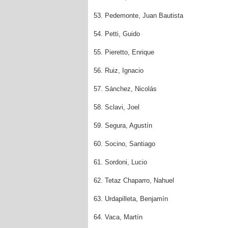
53. Pedemonte, Juan Bautista
54. Petti, Guido
55. Pieretto, Enrique
56. Ruiz, Ignacio
57. Sánchez, Nicolás
58. Sclavi, Joel
59. Segura, Agustín
60. Socino, Santiago
61. Sordoni, Lucio
62. Tetaz Chaparro, Nahuel
63. Urdapilleta, Benjamín
64. Vaca, Martín