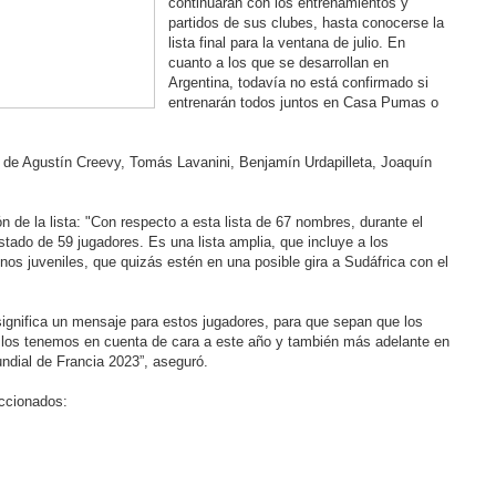
continuarán con los entrenamientos y
partidos de sus clubes, hasta conocerse la
lista final para la ventana de julio. En
cuanto a los que se desarrollan en
Argentina, todavía no está confirmado si
entrenarán todos juntos en Casa Pumas o
s de Agustín Creevy, Tomás Lavanini, Benjamín Urdapilleta, Joaquín
n de la lista: "Con respecto a esta lista de 67 nombres, durante el
tado de 59 jugadores. Es una lista amplia, que incluye a los
nos juveniles, que quizás estén en una posible gira a Sudáfrica con el
significa un mensaje para estos jugadores, para que sepan que los
los tenemos en cuenta de cara a este año y también más adelante en
undial de Francia 2023”, aseguró.
eccionados: