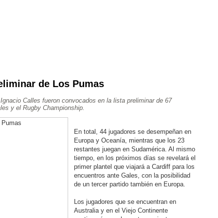
preliminar de Los Pumas
Ajedrez
Rugby
Tenis
Más Deportes
Atletismo
Ignacio Calles fueron convocados en la lista preliminar de 67
Aventura
ales y el Rugby Championship.
En total, 44 jugadores se desempeñan en
Europa y Oceanía, mientras que los 23
restantes juegan en Sudamérica. Al mismo
tiempo, en los próximos días se revelará el
primer plantel que viajará a Cardiff para los
encuentros ante Gales, con la posibilidad
de un tercer partido también en Europa.
Los jugadores que se encuentran en
Australia y en el Viejo Continente