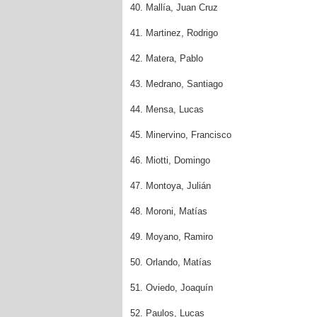
40. Mallía, Juan Cruz
41. Martinez, Rodrigo
42. Matera, Pablo
43. Medrano, Santiago
44. Mensa, Lucas
45. Minervino, Francisco
46. Miotti, Domingo
47. Montoya, Julián
48. Moroni, Matías
49. Moyano, Ramiro
50. Orlando, Matías
51. Oviedo, Joaquín
52. Paulos, Lucas