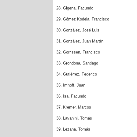
28. Gigena, Facundo
29. Gómez Kodela, Francisco
30. González, José Luis,
31. González, Juan Martín
32. Gorrissen, Francisco
33. Grondona, Santiago
34. Gutiérrez, Federico
35. Imhoff, Juan
36. Isa, Facundo
37. Kremer, Marcos
38. Lavanini, Tomás
39. Lezana, Tomás