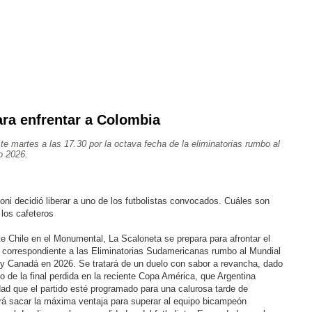
ra enfrentar a Colombia
Ajedrez
Rugby
Tenis
Más Deportes
Atletismo
te martes a las 17.30 por la octava fecha de la eliminatorias rumbo al
Aventura
o 2026.
loni decidió liberar a uno de los futbolistas convocados. Cuáles son
 los cafeteros
te Chile en el Monumental, La Scaloneta se prepara para afrontar el
correspondiente a las Eliminatorias Sudamericanas rumbo al Mundial
y Canadá en 2026. Se tratará de un duelo con sabor a revancha, dado
 de la final perdida en la reciente Copa América, que Argentina
dad que el partido esté programado para una calurosa tarde de
rá sacar la máxima ventaja para superar al equipo bicampeón