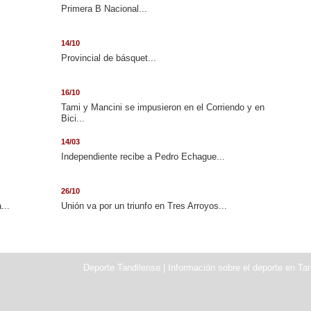
.
Primera B Nacional...
14/10
Provincial de básquet...
16/10
Tami y Mancini se impusieron en el Corriendo y en
Bici...
14/03
Independiente recibe a Pedro Echague...
26/10
...
Unión va por un triunfo en Tres Arroyos...
Deporte Tandilense | Información sobre el deporte en Tan