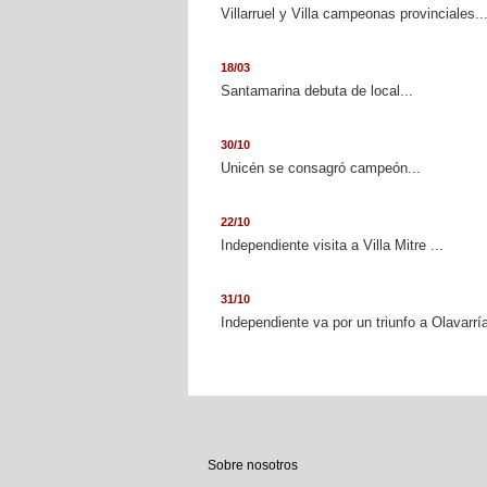
Villarruel y Villa campeonas provinciales..
18/03
Santamarina debuta de local...
30/10
Unicén se consagró campeón...
22/10
Independiente visita a Villa Mitre ...
31/10
Independiente va por un triunfo a Olavarría
Sobre nosotros