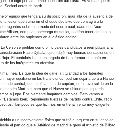
igual. Lo digo por las comodidades del futbolista. Es verdad que el
el Scaloni antes de partir.
mejor equipo que tenga a su disposición, más allá de la ausencia de
 la lesión que sufrió en el choque decisivo que consagró a la
interrogantes sobre el armado del once inicial, dado que Nico
 Mac Allister, con una sobrecarga muscular, podrían tener descanso
daron entre los suplentes en el clásico andino.
Lo Celso se perfilan como principales candidatos a reemplazar a la
n consideración Paulo Dybala, quien dejó muy buenas sensaciones en
Roja. El cordobés fue el encargado de transformar el triunfo en
to de los intérpretes en ofensiva.
ima línea. Es que la idea de darle la titularidad a los laterales
 mayor equilibrio en las transiciones, podrían dejar afuera a Nahuel
ntado central, que lució la cinta de capitán, no estuvo sólido en la
r Lisandro Martínez para que el Huevo se ubique por izquierda.
yamos a jugar. Posiblemente hagamos cambios. Pero vamos a
ó: “Estamos bien. Reponiendo fuerzas del partido contra Chile. Nico
nosotros. Tampoco es que hicimos un entrenamiento muy exigente.
.
ebido a un inconveniente físico que sufrió el arquero en su espalda.
sde el partido que el Atlético de Madrid le ganó al Athletic de Bilbao