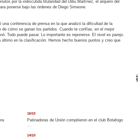
s por la indiscutida titularidad del Dibu Martínez, el arquero del
ara ponerse bajo las órdenes de Diego Simeone.
 una conferencia de prensa en la que analizó la dificultad de la
 de cómo se ganan los partidos. Cuando te confías, en el mejor
ó. Todo puede pasar. Lo importante es reponerse. El nivel es parejo.
 último en la clasificación. Hemos hecho buenos puntos y creo que
.
¿
S
16/10
era
Patinadoras de Unión compitieron en el club Botafogo
...
14/10