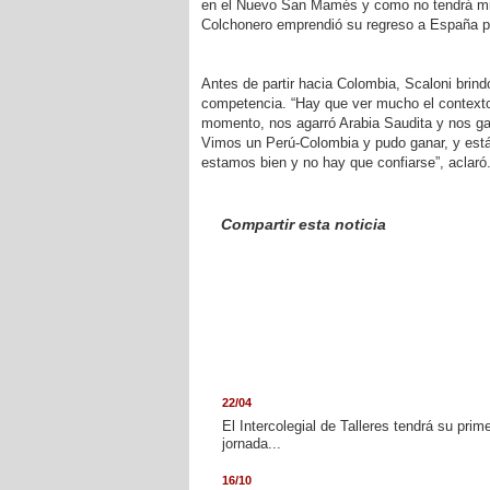
en el Nuevo San Mamés y como no tendrá minuto
Colchonero emprendió su regreso a España p
Antes de partir hacia Colombia, Scaloni brindó
competencia. “Hay que ver mucho el contexto
momento, nos agarró Arabia Saudita y nos gan
Vimos un Perú-Colombia y pudo ganar, y está
estamos bien y no hay que confiarse”, aclaró
Compartir esta noticia
22/04
El Intercolegial de Talleres tendrá su prim
jornada...
16/10