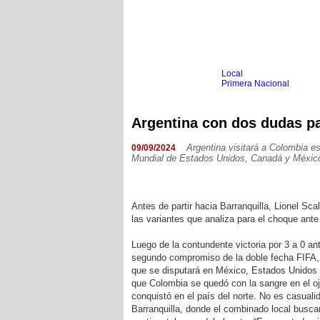
Local
Inicio
Fútbol
Primera Nacional
Femenino
Infantil
Senior
Argentina con dos dudas pa
Agrario
Automovilismo
Básquet
Hockey
Argentina visitará a Colombia es
09/09/2024
Mundial de Estados Unidos, Canadá y Méxic
Boxeo
Ciclismo
Gim. Artística
Duatlón-Triatlón
Golf
Antes de partir hacia Barranquilla, Lionel Sca
Natación
las variantes que analiza para el choque ante
Patín
Taekwondo
Voley
Luego de la contundente victoria por 3 a 0 an
Otros
segundo compromiso de la doble fecha FIFA, 
Videos
que se disputará en México, Estados Unidos 
que Colombia se quedó con la sangre en el ojo
conquistó en el país del norte. No es casuali
Barranquilla, donde el combinado local busca