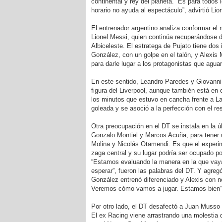
continental y rey del planeta. “Es para todos 
horario no ayuda al espectáculo”, advirtió Lion
El entrenador argentino analiza conformar el 
Lionel Messi, quien continúa recuperándose de
Albiceleste. El estratega de Pujato tiene dos 
González, con un golpe en el talón, y Alexis
para darle lugar a los protagonistas que aguar
En este sentido, Leandro Paredes y Giovanni 
figura del Liverpool, aunque también está e
los minutos que estuvo en cancha frente a La 
goleada y se asoció a la perfección con el res
Otra preocupación en el DT se instala en la últ
Gonzalo Montiel y Marcos Acuña, para tener un
Molina y Nicolás Otamendi. Es que el experime
zaga central y su lugar podría ser ocupado po
“Estamos evaluando la manera en la que va
esperar”, fueron las palabras del DT. Y agreg
González entrenó diferenciado y Alexis con 
Veremos cómo vamos a jugar. Estamos bien”
Por otro lado, el DT desafectó a Juan Musso d
El ex Racing viene arrastrando una molestia de