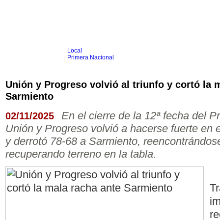
Local
Inicio
Fútbol
Primera Nacional
Femenino
Infantil
Senior
Unión y Progreso volvió al triunfo y cortó la 
Agrario
Sarmiento
Automovilismo
Básquet
Hockey
Rugby
Tenis
Más Dep
Boxeo
En el cierre de la 12ª fecha del 
02/11/2025
Ciclismo
Unión y Progreso volvió a hacerse fuerte en el
Gim. Artística
Duatlón-Triatlón
y derrotó 78-68 a Sarmiento, reencontrándose 
Golf
Natación
recuperando terreno en la tabla.
Patín
Taekwondo
Voley
Otros
Videos
Tr
im
re