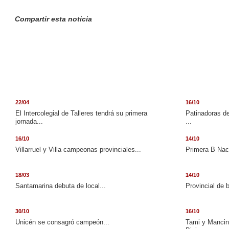
Compartir esta noticia
22/04
16/10
El Intercolegial de Talleres tendrá su primera
Patinadoras de
jornada...
...
16/10
14/10
Villarruel y Villa campeonas provinciales...
Primera B Naci
18/03
14/10
Santamarina debuta de local...
Provincial de 
30/10
16/10
Unicén se consagró campeón...
Tami y Mancini