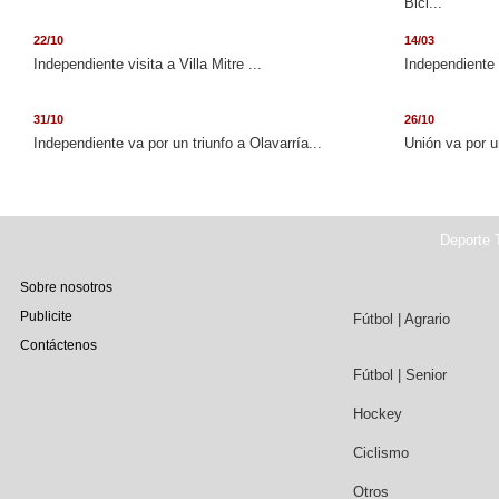
Bici...
22/10
14/03
Independiente visita a Villa Mitre ...
Independiente 
31/10
26/10
Independiente va por un triunfo a Olavarría...
Unión va por u
Deporte T
Sobre nosotros
Publicite
Fútbol | Agrario
Contáctenos
Fútbol | Senior
Hockey
Ciclismo
Otros