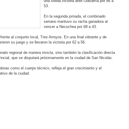
una sólida victoria ante Olavarría por 86 a
53.
En la segunda jornada, el combinado
serrano mantuvo su racha ganadora al
vencer a Necochea por 68 a 43.
frente al conjunto local, Tres Arroyos. En una final vibrante y de
eron su juego y se llevaron la victoria por 62 a 56.
nato regional de manera invicta, sino también la clasificación directa
vincial, que se disputará próximamente en la ciudad de San Nicolás.
adoras como el cuerpo técnico, refleja el gran crecimiento y el
tivo de la ciudad.