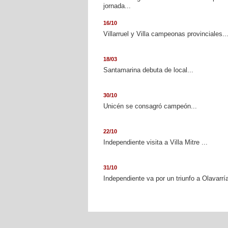
jornada...
16/10
Villarruel y Villa campeonas provinciales..
18/03
Santamarina debuta de local...
30/10
Unicén se consagró campeón...
22/10
Independiente visita a Villa Mitre ...
31/10
Independiente va por un triunfo a Olavarría