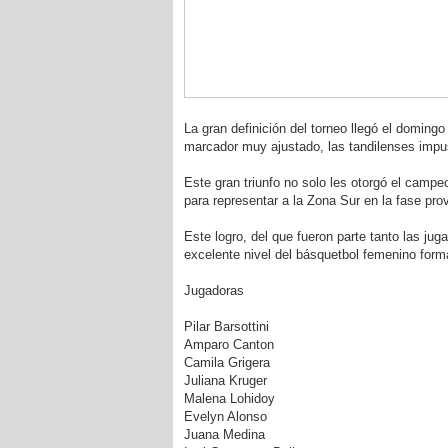
La gran definición del torneo llegó el domingo 
marcador muy ajustado, las tandilenses impusi
Este gran triunfo no solo les otorgó el campeo
para representar a la Zona Sur en la fase pro
Este logro, del que fueron parte tanto las jug
excelente nivel del básquetbol femenino forma
Jugadoras
Pilar Barsottini
Amparo Canton
Camila Grigera
Juliana Kruger
Malena Lohidoy
Evelyn Alonso
Juana Medina