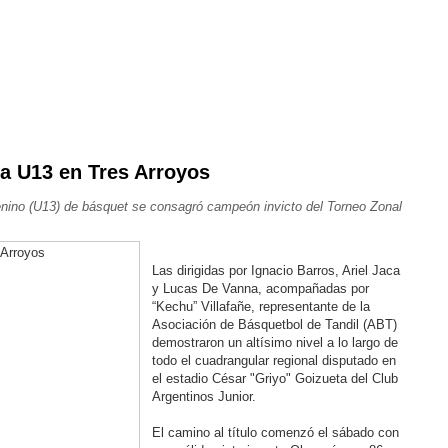
a U13 en Tres Arroyos
Ajedrez
Rugby
Tenis
Más Deportes
Atletismo
enino (U13) de básquet se consagró campeón invicto del Torneo Zonal
Aventura
Las dirigidas por Ignacio Barros, Ariel Jaca
y Lucas De Vanna, acompañadas por
“Kechu” Villafañe, representante de la
Asociación de Básquetbol de Tandil (ABT)
demostraron un altísimo nivel a lo largo de
todo el cuadrangular regional disputado en
el estadio César "Griyo" Goizueta del Club
Argentinos Junior.
El camino al título comenzó el sábado con