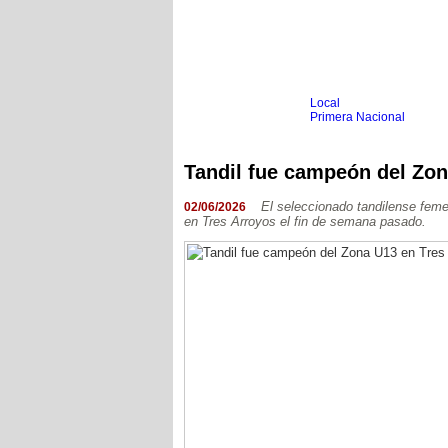
Local
Inicio
Fútbol
Primera Nacional
Femenino
Infantil
Senior
Tandil fue campeón del Zon
Agrario
Automovilismo
Básquet
Hockey
El seleccionado tandilense fem
02/06/2026
en Tres Arroyos el fin de semana pasado.
Boxeo
Ciclismo
Gim. Artística
Duatlón-Triatlón
Golf
Natación
Patín
Taekwondo
Voley
Otros
Videos