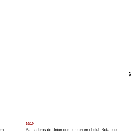
¿
S
16/10
era
Patinadoras de Unión compitieron en el club Botafogo