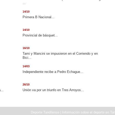
...
14/10
.
Primera B Nacional...
14/10
Provincial de básquet...
16/10
Tami y Mancini se impusieron en el Corriendo y en
Bici...
14/03
Independiente recibe a Pedro Echague...
26/10
...
Unión va por un triunfo en Tres Arroyos...
Deporte Tandilense | Información sobre el deporte en Tan