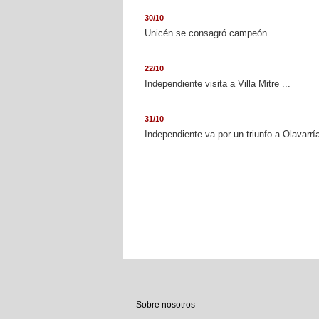
30/10
Unicén se consagró campeón...
22/10
Independiente visita a Villa Mitre ...
31/10
Independiente va por un triunfo a Olavarría
Sobre nosotros