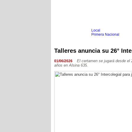
Local
Inicio
Fútbol
Primera Nacional
Femenino
Infantil
Senior
Talleres anuncia su 26° Inte
Agrario
Automovilismo
Básquet
Hockey
El certamen se jugará desde el 2
01/06/2026
años en Alsina 635.
Boxeo
Ciclismo
Gim. Artística
Duatlón-Triatlón
Golf
Natación
Patín
Taekwondo
Voley
Otros
Videos