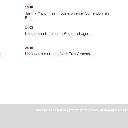
16/10
Tami y Mancini se impusieron en el Corriendo y en
Bici...
14/03
Independiente recibe a Pedro Echague...
26/10
...
Unión va por un triunfo en Tres Arroyos...
Deporte Tandilense | Información sobre el deporte en Tan