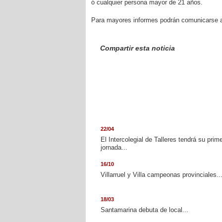
ó cualquier persona mayor de 21 años.
Para mayores informes podrán comunicarse a
Compartir esta noticia
22/04
El Intercolegial de Talleres tendrá su prim
jornada...
16/10
Villarruel y Villa campeonas provinciales..
18/03
Santamarina debuta de local...