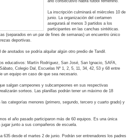
año consecutivo habrá fútbol femenino.
La inscripción culminará el miércoles 10 de
junio. La organización del certamen
asegurará al menos 3 partidos a los
participantes en las canchas sintéticas.
ías (separados en un par de fines de semanas) un encuentro único
trezas deportivas.
e anotados se podría alquilar algún otro predio de Tandil.
tos educativos: Martín Rodríguez, San José, San Ignacio, SAFA,
Sábato, Colegio Dal, Escuelas Nº 1, 2, 5, 11, 34, 42, 53 y 68 entre
e un equipo en caso de que sea necesario.
 que salgan campeones y subcampeones en sus respectivas
realizarán sorteos. Las planillas podrán tener un máximo de 18
 las categorías menores (primero, segundo, tercero y cuarto grado) y
mos el año pasado participaron más de 60 equipos. Es una única
n jugar junto a sus compañeros de escuela.
sina 635 desde el martes 2 de junio. Podrán ser entrenadores los padres