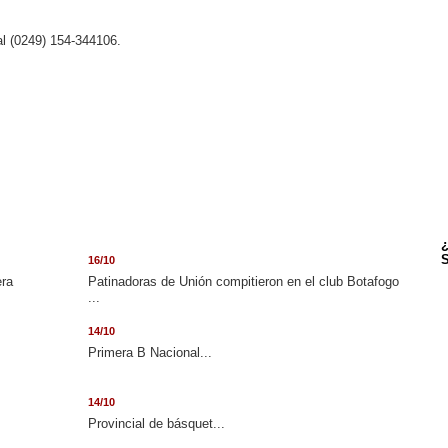
l (0249) 154-344106.
¿
S
16/10
era
Patinadoras de Unión compitieron en el club Botafogo
...
14/10
.
Primera B Nacional...
14/10
Provincial de básquet...