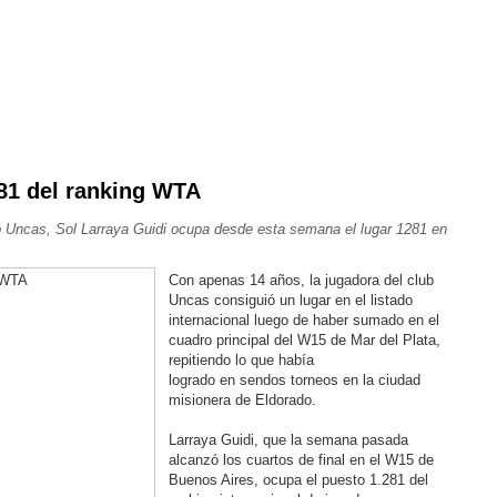
81 del ranking WTA
Ajedrez
Rugby
Tenis
Más Deportes
Atletismo
b Uncas, Sol Larraya Guidi ocupa desde esta semana el lugar 1281 en
Aventura
Con apenas 14 años, la jugadora del club
Uncas consiguió un lugar en el listado
internacional luego de haber sumado en el
cuadro principal del W15 de Mar del Plata,
repitiendo lo que había
logrado en sendos torneos en la ciudad
misionera de Eldorado.
Larraya Guidi, que la semana pasada
alcanzó los cuartos de final en el W15 de
Buenos Aires, ocupa el puesto 1.281 del