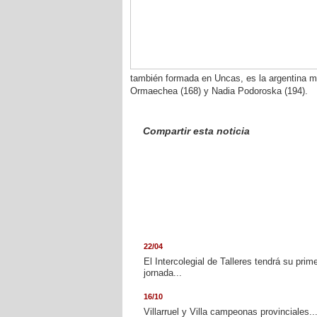
también formada en Uncas, es la argentina me
Ormaechea (168) y Nadia Podoroska (194).
Compartir esta noticia
22/04
El Intercolegial de Talleres tendrá su prim
jornada...
16/10
Villarruel y Villa campeonas provinciales..