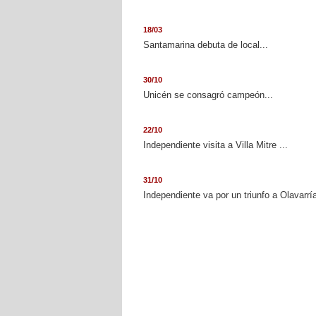
18/03
Santamarina debuta de local...
30/10
Unicén se consagró campeón...
22/10
Independiente visita a Villa Mitre ...
31/10
Independiente va por un triunfo a Olavarría