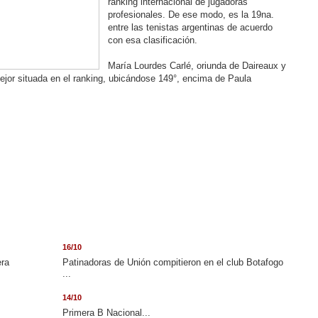
ranking internacional de jugadoras
profesionales. De ese modo, es la 19na.
entre las tenistas argentinas de acuerdo
con esa clasificación.
María Lourdes Carlé, oriunda de Daireaux y
jor situada en el ranking, ubicándose 149°, encima de Paula
16/10
era
Patinadoras de Unión compitieron en el club Botafogo
...
14/10
.
Primera B Nacional...