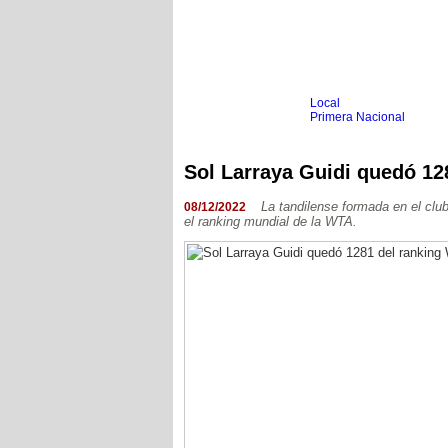
Local
Inicio
Fútbol
Primera Nacional
Femenino
Infantil
Senior
Sol Larraya Guidi quedó 12
Agrario
Automovilismo
Básquet
Hockey
La tandilense formada en el clu
08/12/2022
el ranking mundial de la WTA.
Boxeo
Ciclismo
Gim. Artística
Duatlón-Triatlón
Golf
Natación
Patín
Taekwondo
Voley
Otros
Videos