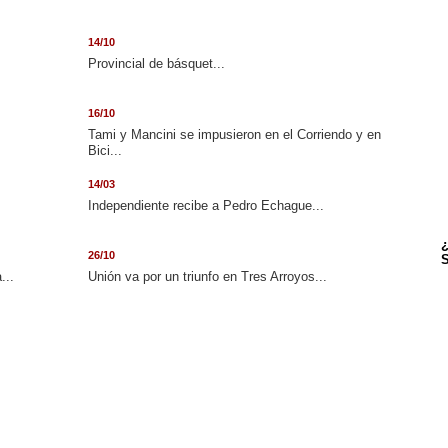
14/10
Provincial de básquet...
16/10
Tami y Mancini se impusieron en el Corriendo y en
Bici...
14/03
Independiente recibe a Pedro Echague...
¿
26/10
S
...
Unión va por un triunfo en Tres Arroyos...