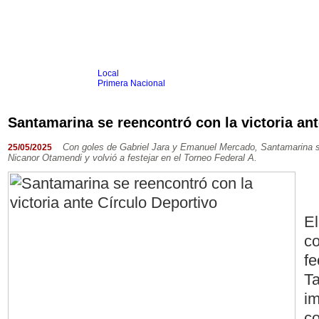
Local
Inicio
Fútbol
Primera Nacional
Femenino
Infantil
Senior
Santamarina se reencontró con la victoria ant
Agrario
Automovilismo
Básquet
Hockey
Rugby
Tenis
Más Dep
Con goles de Gabriel Jara y Emanuel Mercado, Santamarina su
25/05/2025
Nicanor Otamendi y volvió a festejar en el Torneo Federal A.
Boxeo
Ciclismo
Gim. Artística
Duatlón-Triatlón
Golf
Natación
El
Patín
Taekwondo
co
Voley
Otros
fe
Videos
Ta
im
co