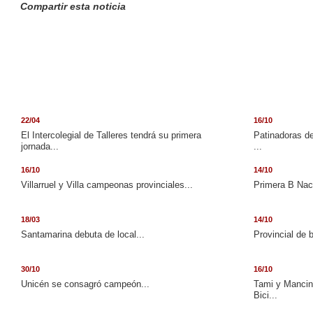
Compartir esta noticia
22/04
16/10
El Intercolegial de Talleres tendrá su primera
Patinadoras de
jornada...
...
16/10
14/10
Villarruel y Villa campeonas provinciales...
Primera B Naci
18/03
14/10
Santamarina debuta de local...
Provincial de 
30/10
16/10
Unicén se consagró campeón...
Tami y Mancini
Bici...