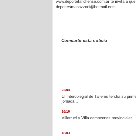
www.deportetandilense.com.ar te invita a que 
deportesmanazzoni@hotmail.com
Compartir esta noticia
22/04
El Intercolegial de Talleres tendrá su prim
jornada...
16/10
Villarruel y Villa campeonas provinciales..
18/03