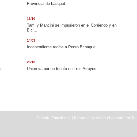
Provincial de básquet...
16/10
Tami y Mancini se impusieron en el Corriendo y en
Bici...
14/03
Independiente recibe a Pedro Echague...
26/10
...
Unión va por un triunfo en Tres Arroyos...
Deporte Tandilense | Información sobre el deporte en Tan