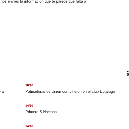
nos envíes la información que te parece que falta a
¿
S
16/10
era
Patinadoras de Unión compitieron en el club Botafogo
...
14/10
.
Primera B Nacional...
14/10