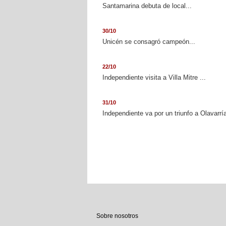
Santamarina debuta de local...
30/10
Unicén se consagró campeón...
22/10
Independiente visita a Villa Mitre ...
31/10
Independiente va por un triunfo a Olavarría
Sobre nosotros