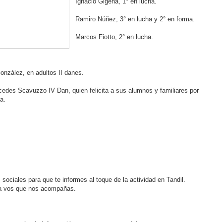
Ignacio Gigena, 1° en lucha.
Ramiro Núñez, 3° en lucha y 2° en forma.
Marcos Fiotto, 2° en lucha.
onzález, en adultos II danes.
rcedes Scavuzzo IV Dan, quien felicita a sus alumnos y familiares por
a.
ociales para que te informes al toque de la actividad en Tandil.
a vos que nos acompañas.