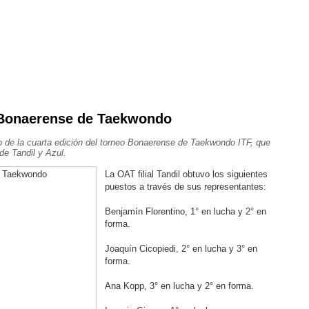
l Bonaerense de Taekwondo
Ajedrez
Rugby
Tenis
Más Deportes
Atletismo
o de la cuarta edición del torneo Bonaerense de Taekwondo ITF, que
Aventura
e Tandil y Azul.
La OAT filial Tandil obtuvo los siguientes
puestos a través de sus representantes:
Benjamín Florentino, 1° en lucha y 2° en
forma.
Joaquín Cicopiedi, 2° en lucha y 3° en
forma.
Ana Kopp, 3° en lucha y 2° en forma.