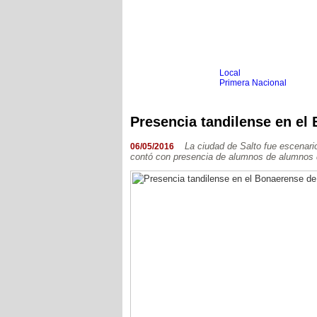
Local
Inicio
Fútbol
Primera Nacional
Femenino
Infantil
Senior
Presencia tandilense en e
Agrario
Automovilismo
Básquet
Hockey
La ciudad de Salto fue escenari
06/05/2016
contó con presencia de alumnos de alumnos d
Boxeo
Ciclismo
Gim. Artística
Duatlón-Triatlón
Golf
Natación
Patín
Taekwondo
Voley
Otros
Videos