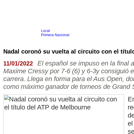
Local
Inicio
Fútbol
Primera Nacional
Femenino
Infantil
Senior
Nadal coronó su vuelta al circuito con el tít
Agrario
Automovilismo
Básquet
Hockey
Rugby
Tenis
Más Dep
El español se impuso en la final 
11/01/2022
Boxeo
Maxime Cressy por 7-6 (6) y 6-3y consiguió e
Ciclismo
Gim. Artística
carrera. Llega en forma para el Aus Open, d
Duatlón-Triatlón
como máximo ganador de torneos de Grand Sl
Golf
Natación
Patín
E
Taekwondo
Voley
re
Otros
Videos
d
el
s