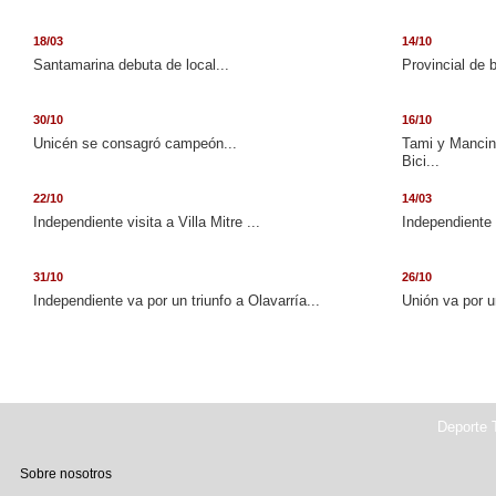
18/03
14/10
Santamarina debuta de local...
Provincial de 
30/10
16/10
Unicén se consagró campeón...
Tami y Mancini
Bici...
22/10
14/03
Independiente visita a Villa Mitre ...
Independiente 
31/10
26/10
Independiente va por un triunfo a Olavarría...
Unión va por u
Deporte T
Sobre nosotros