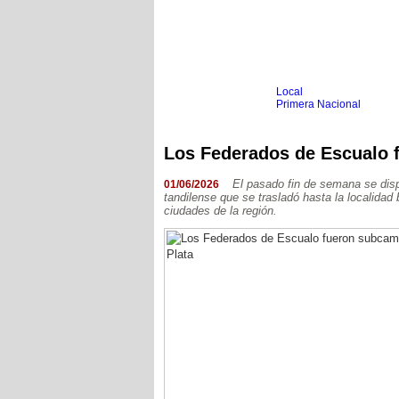
Local
Inicio
Fútbol
Primera Nacional
Femenino
Infantil
Senior
Los Federados de Escualo 
Agrario
Automovilismo
Básquet
Hockey
El pasado fin de semana se dis
01/06/2026
tandilense que se trasladó hasta la localidad
Boxeo
ciudades de la región.
Ciclismo
Gim. Artística
Duatlón-Triatlón
Golf
Natación
Patín
Taekwondo
Voley
Otros
Videos