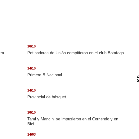
16/10
era
Patinadoras de Unión compitieron en el club Botafogo
...
14/10
.
Primera B Nacional...
¿
S
14/10
Provincial de básquet...
16/10
Tami y Mancini se impusieron en el Corriendo y en
Bici...
14/03