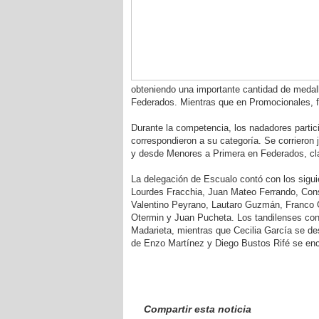
obteniendo una importante cantidad de medall
Federados. Mientras que en Promocionales, fi
Durante la competencia, los nadadores partic
correspondieron a su categoría. Se corrieron 
y desde Menores a Primera en Federados, cla
La delegación de Escualo contó con los sigui
Lourdes Fracchia, Juan Mateo Ferrando, Cons
Valentino Peyrano, Lautaro Guzmán, Franco Gi
Otermin y Juan Pucheta. Los tandilenses cont
Madarieta, mientras que Cecilia García se d
de Enzo Martínez y Diego Bustos Rifé se enca
Compartir esta noticia