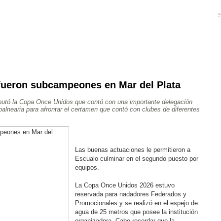
S
fueron subcampeones en Mar del Plata
Ajedrez
Rugby
Tenis
Más Deportes
Atletismo
putó la Copa Once Unidos que contó con una importante delegación
Aventura
 balnearia para afrontar el certamen que contó con clubes de diferentes
Las buenas actuaciones le permitieron a
Escualo culminar en el segundo puesto por
equipos.
La Copa Once Unidos 2026 estuvo
reservada para nadadores Federados y
Promocionales y se realizó en el espejo de
agua de 25 metros que posee la institución
organizadora. Cabe recordar que la