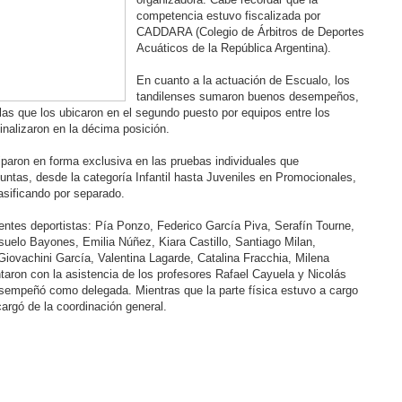
competencia estuvo fiscalizada por
CADDARA (Colegio de Árbitros de Deportes
Acuáticos de la República Argentina).
En cuanto a la actuación de Escualo, los
tandilenses sumaron buenos desempeños,
as que los ubicaron en el segundo puesto por equipos entre los
nalizaron en la décima posición.
iparon en forma exclusiva en las pruebas individuales que
juntas, desde la categoría Infantil hasta Juveniles en Promocionales,
sificando por separado.
entes deportistas: Pía Ponzo, Federico García Piva, Serafín Tourne,
uelo Bayones, Emilia Núñez, Kiara Castillo, Santiago Milan,
ovachini García, Valentina Lagarde, Catalina Fracchia, Milena
aron con la asistencia de los profesores Rafael Cayuela y Nicolás
esempeñó como delegada. Mientras que la parte física estuvo a cargo
rgó de la coordinación general.