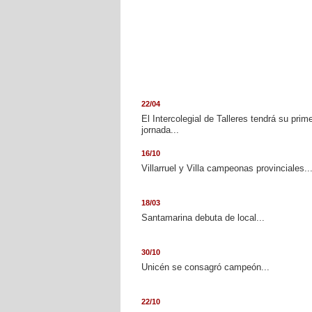
22/04
El Intercolegial de Talleres tendrá su prim
jornada...
16/10
Villarruel y Villa campeonas provinciales..
18/03
Santamarina debuta de local...
30/10
Unicén se consagró campeón...
22/10