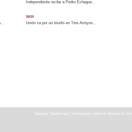
Independiente recibe a Pedro Echague...
26/10
...
Unión va por un triunfo en Tres Arroyos...
Deporte Tandilense | Información sobre el deporte en Tan