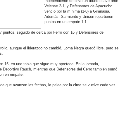
Independiente se llevó un triunfo clave ante
Velense 2-1, y Defensores de Ayacucho
venció por la mínima (1-0) a Gimnasia.
Además, Sarmiento y Unicen repartieron
puntos en un empate 1-1.
 puntos, seguido de cerca por Ferro con 16 y Defensores de
rollo, aunque el liderazgo no cambió. Loma Negra quedó libre, pero se
s.
n 15, en una tabla que sigue muy apretada. En la jornada,
nte Deportivo Rauch, mientras que Defensores del Cerro también sumó
ron en empate.
da que avanzan las fechas, la pelea por la cima se vuelve cada vez