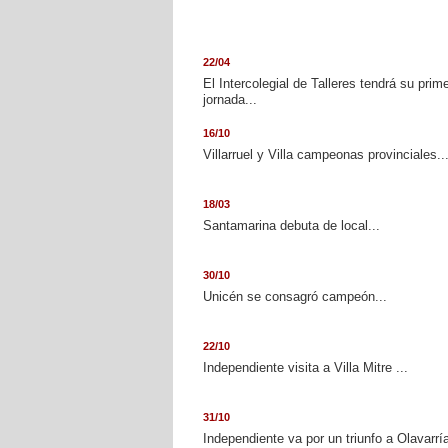
22/04
El Intercolegial de Talleres tendrá su prim
jornada...
16/10
Villarruel y Villa campeonas provinciales..
18/03
Santamarina debuta de local...
30/10
Unicén se consagró campeón...
22/10
Independiente visita a Villa Mitre ...
31/10
Independiente va por un triunfo a Olavarría