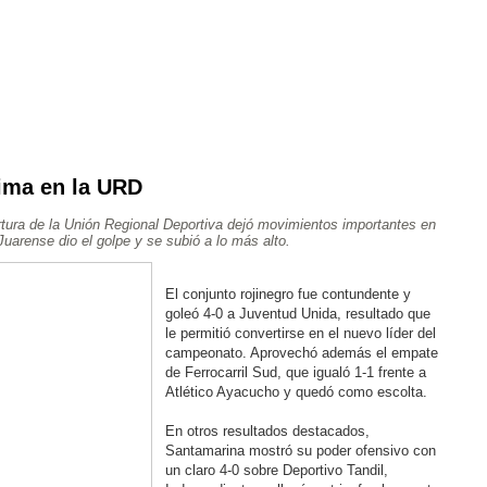
ima en la URD
Ajedrez
Rugby
Tenis
Más Deportes
Atletismo
tura de la Unión Regional Deportiva dejó movimientos importantes en
Aventura
uarense dio el golpe y se subió a lo más alto.
El conjunto rojinegro fue contundente y
goleó 4-0 a Juventud Unida, resultado que
le permitió convertirse en el nuevo líder del
campeonato. Aprovechó además el empate
de Ferrocarril Sud, que igualó 1-1 frente a
Atlético Ayacucho y quedó como escolta.
En otros resultados destacados,
Santamarina mostró su poder ofensivo con
un claro 4-0 sobre Deportivo Tandil,