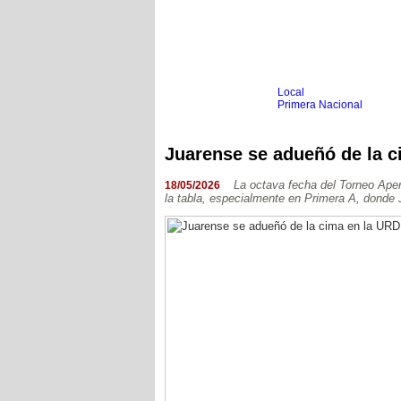
Local
Inicio
Fútbol
Primera Nacional
Femenino
Infantil
Senior
Juarense se adueñó de la c
Agrario
Automovilismo
Básquet
Hockey
La octava fecha del Torneo Aper
18/05/2026
la tabla, especialmente en Primera A, donde J
Boxeo
Ciclismo
Gim. Artística
Duatlón-Triatlón
Golf
Natación
Patín
Taekwondo
Voley
Otros
Videos