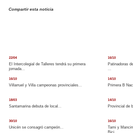
Compartir esta noticia
22/04
16/10
El Intercolegial de Talleres tendrá su primera
Patinadoras de
jornada...
...
16/10
14/10
Villarruel y Villa campeonas provinciales...
Primera B Naci
18/03
14/10
Santamarina debuta de local...
Provincial de 
30/10
16/10
Unicén se consagró campeón...
Tami y Mancini
Bici...