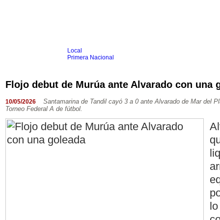
Local
Inicio
Fútbol
Primera Nacional
Femenino
Infantil
Senior
Flojo debut de Murúa ante Alvarado con una 
Agrario
Automovilismo
Básquet
Hockey
Rugby
Tenis
Más Dep
Santamarina de Tandil cayó 3 a 0 ante Alvarado de Mar del Pla
10/05/2026
Torneo Federal A de fútbol.
Boxeo
Ciclismo
Al
Gim. Artística
Duatlón-Triatlón
qu
Golf
Natación
li
Patín
Taekwondo
ar
Voley
Otros
e
Videos
po
lo
co