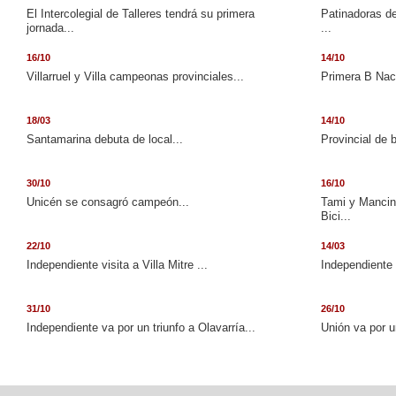
El Intercolegial de Talleres tendrá su primera
Patinadoras de
jornada...
...
16/10
14/10
Villarruel y Villa campeonas provinciales...
Primera B Naci
18/03
14/10
Santamarina debuta de local...
Provincial de 
30/10
16/10
Unicén se consagró campeón...
Tami y Mancini
Bici...
22/10
14/03
Independiente visita a Villa Mitre ...
Independiente 
31/10
26/10
Independiente va por un triunfo a Olavarría...
Unión va por u