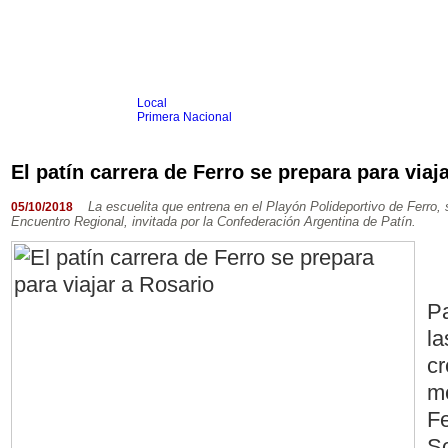
Local
Inicio
Fútbol
Primera Nacional
Femenino
Infantil
Senior
El patín carrera de Ferro se prepara para viaj
Agrario
Automovilismo
Básquet
Hockey
Rugby
Tenis
Más Dep
La escuelita que entrena en el Playón Polideportivo de Ferro, 
05/10/2018
Encuentro Regional, invitada por la Confederación Argentina de Patín.
Boxeo
Ciclismo
Gim. Artística
Duatlón-Triatlón
Golf
Natación
Pa
Patín
Taekwondo
la
Voley
Otros
cr
Videos
me
Fe
So