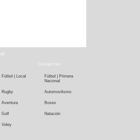
dil
Categorías
Fútbol | Local
Fútbol | Primera
Nacional
Rugby
Automovilismo
Aventura
Boxeo
Golf
Natación
Voley