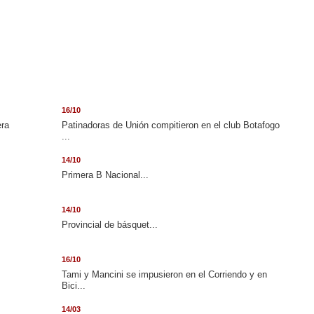
16/10
era
Patinadoras de Unión compitieron en el club Botafogo
...
14/10
.
Primera B Nacional...
14/10
Provincial de básquet...
16/10
Tami y Mancini se impusieron en el Corriendo y en
Bici...
14/03