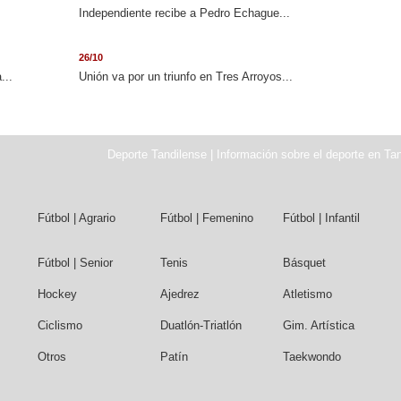
Independiente recibe a Pedro Echague...
26/10
...
Unión va por un triunfo en Tres Arroyos...
Deporte Tandilense | Información sobre el deporte en Tan
Fútbol | Agrario
Fútbol | Femenino
Fútbol | Infantil
Fútbol | Senior
Tenis
Básquet
Hockey
Ajedrez
Atletismo
Ciclismo
Duatlón-Triatlón
Gim. Artística
Otros
Patín
Taekwondo