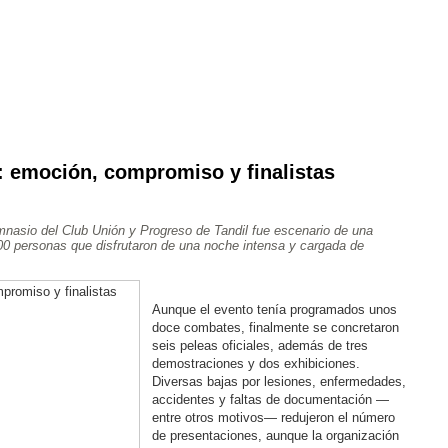
 emoción, compromiso y finalistas
Ajedrez
Rugby
Tenis
Más Deportes
Atletismo
Aventura
imnasio del Club Unión y Progreso de Tandil fue escenario de una
0 personas que disfrutaron de una noche intensa y cargada de
Aunque el evento tenía programados unos
doce combates, finalmente se concretaron
seis peleas oficiales, además de tres
demostraciones y dos exhibiciones.
Diversas bajas por lesiones, enfermedades,
accidentes y faltas de documentación —
entre otros motivos— redujeron el número
de presentaciones, aunque la organización