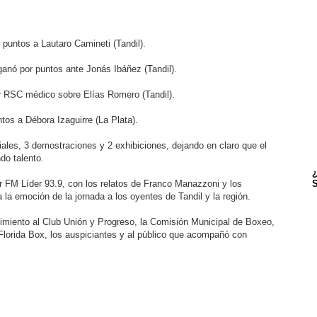
 puntos a Lautaro Camineti (Tandil).
ganó por puntos ante Jonás Ibáñez (Tandil).
r RSC médico sobre Elías Romero (Tandil).
tos a Débora Izaguirre (La Plata).
iales, 3 demostraciones y 2 exhibiciones, dejando en claro que el
do talento.
¿
r FM Líder 93.9, con los relatos de Franco Manazzoni y los
S
la emoción de la jornada a los oyentes de Tandil y la región.
imiento al Club Unión y Progreso, la Comisión Municipal de Boxeo,
Florida Box, los auspiciantes y al público que acompañó con