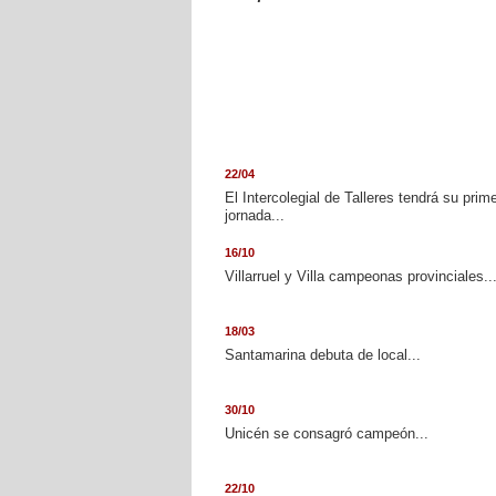
22/04
El Intercolegial de Talleres tendrá su prim
jornada...
16/10
Villarruel y Villa campeonas provinciales..
18/03
Santamarina debuta de local...
30/10
Unicén se consagró campeón...
22/10