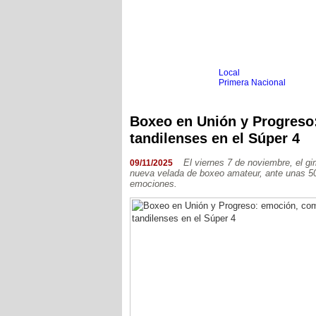
Local
Inicio
Fútbol
Primera Nacional
Femenino
Infantil
Senior
Boxeo en Unión y Progreso:
Agrario
tandilenses en el Súper 4
Automovilismo
Básquet
Hockey
Boxeo
El viernes 7 de noviembre, el g
09/11/2025
Ciclismo
nueva velada de boxeo amateur, ante unas 50
Gim. Artística
emociones.
Duatlón-Triatlón
Golf
Natación
Patín
Taekwondo
Voley
Otros
Videos